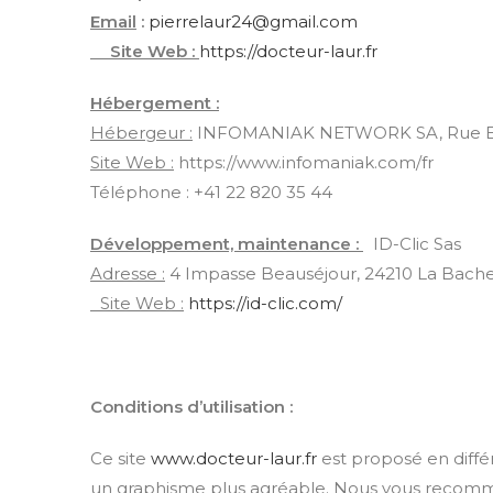
Email
:
pierrelaur24@gmail.com
Site Web :
https://docteur-laur.fr
Hébergement :
Hébergeur :
INFOMANIAK NETWORK SA, Rue Eug
Site Web :
https://www.infomaniak.com/fr
Téléphone : +41 22 820 35 44
Développement, maintenance :
ID-Clic Sas
Adresse :
4 Impasse Beauséjour, 24210 La Bachel
Site Web :
https://id-clic.com/
Conditions d’utilisation :
Ce site
www.docteur-laur.fr
est proposé en différ
un graphisme plus agréable. Nous vous recomma