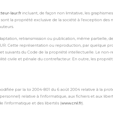
cteur-laur.fr
incluant, de façon non limitative, les graphismes
e sont la propriété exclusive de la société à l’exception de
auteurs.
adaptation, retransmission ou publication, même partielle, d
LAUR. Cette représentation ou reproduction, par quelque pr
et suivants du Code de la propriété intellectuelle. Le non-r
té civile et pénale du contrefacteur. En outre, les proprié
odifiée par la loi 2004-801 du 6 août 2004 relative à la pr
sonnel) relative à l’informatique, aux fichiers et aux libertés
 l’informatique et des libertés (
www.cnil.fr
).