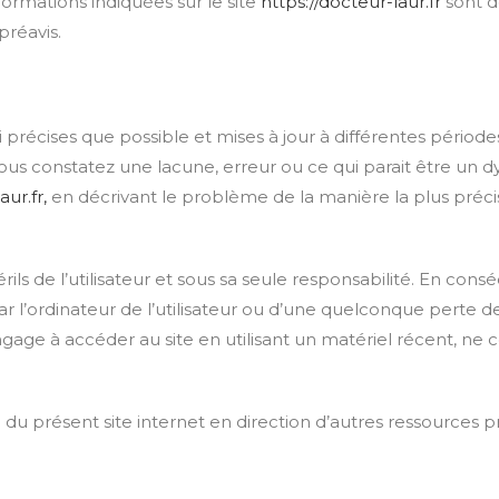
nformations indiquées sur le site
https://docteur-laur.fr
sont do
préavis.
 précises que possible et mises à jour à différentes période
vous constatez une lacune, erreur ou ce qui parait être un 
ur.fr,
en décrivant le problème de la manière la plus préc
rils de l’utilisateur et sous sa seule responsabilité. En con
l’ordinateur de l’utilisateur ou d’une quelconque perte 
engage à accéder au site en utilisant un matériel récent, ne
 du présent site internet en direction d’autres ressources p