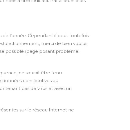
nnées à titre indicatif. Par ailleurs elles
s de l’année. Cependant il peut toutefois
dysfonctionnement, merci de bien vouloir
ise possible (page posant problème,
séquence, ne saurait être tenu
de données consécutives au
 contenant pas de virus et avec un
résentes sur le réseau Internet ne