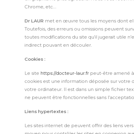
Chrome, etc…
Dr LAUR
met en œuvre tous les moyens dont elle 
Toutefois, des erreurs ou omissions peuvent surve
toutes modifications du site qu’il jugerait utile n
indirect pouvant en découler.
Cookies
:
Le site
https://docteur-laur.fr
peut-être amené à v
cookies est une information déposée sur votre di
votre ordinateur. Il est dans un simple fichier t
ne peuvent être fonctionnelles sans l’acceptati
Liens hypertextes :
Les sites internet de peuvent offrir des liens ve
moyen pour contrôler les sites en connexion avec 