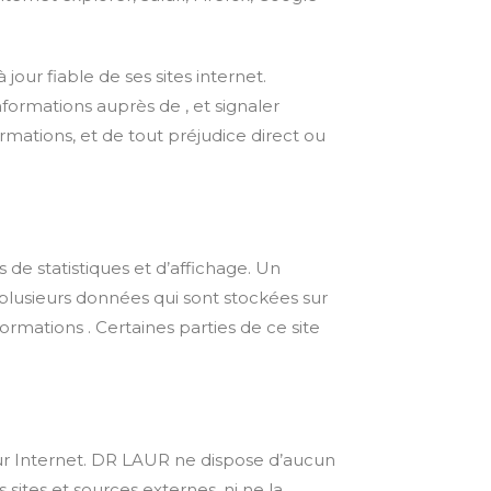
our fiable de ses sites internet.
nformations auprès de , et signaler
formations, et de tout préjudice direct ou
e statistiques et d’affichage. Un
t plusieurs données qui sont stockées sur
ormations . Certaines parties de ce site
s sur Internet. DR LAUR ne dispose d’aucun
 sites et sources externes, ni ne la