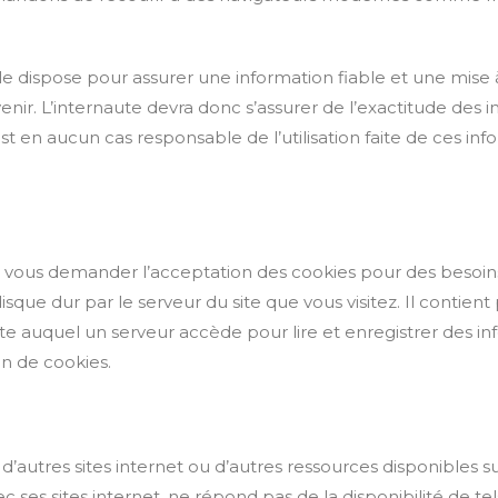
dispose pour assurer une information fiable et une mise à j
nir. L’internaute devra donc s’assurer de l’exactitude des i
’est en aucun cas responsable de l’utilisation faite de ces in
ous demander l’acceptation des cookies pour des besoins d
sque dur par le serveur du site que vous visitez. Il contien
exte auquel un serveur accède pour lire et enregistrer des inf
on de cookies.
rs d’autres sites internet ou d’autres ressources disponible
ses sites internet. ne répond pas de la disponibilité de tels