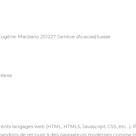
ène-Marziano 251227 Genève (Acacias)Suisse
lerie
ents langages web (HTML, HTML5, Javascript, CSS, etc…). Pou
ndons de recourir à des navigateurs modernes comme Inter