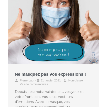
Ne masquez pas vos expressions !
•
•
•
Pierre Laur
11 janvier 2021
Non classé
Pas de commentaires
Depuis des mois maintenant, vos yeux et
votre front sont vos seuls vecteurs
d’émotions. Avec le masque, vos
interlocuteurs se concentrent sur …