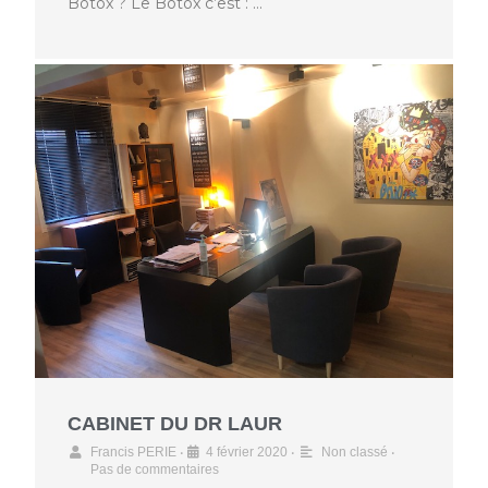
Botox ? Le Botox c’est : …
CABINET DU DR LAUR
•
•
•
Francis PERIE
4 février 2020
Non classé
Pas de commentaires