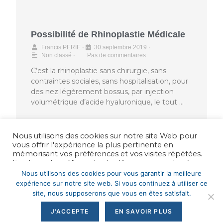
Possibilité de Rhinoplastie Médicale
•
•
Francis PERIE
30 septembre 2019
•
Non classé
Pas de commentaires
C’est la rhinoplastie sans chirurgie, sans
contraintes sociales, sans hospitalisation, pour
des nez légèrement bossus, par injection
volumétrique d’acide hyaluronique, le tout …
Nous utilisons des cookies sur notre site Web pour
vous offrir l'expérience la plus pertinente en
mémorisant vos préférences et vos visites répétées.
En cliquant sur "Accepter tout", vous consentez à
l'utilisation de TOUS les cookies. Cependant, vous
Nous utilisons des cookies pour vous garantir la meilleure
pouvez visiter "Paramètres des cookies" pour fournir
expérience sur notre site web. Si vous continuez à utiliser ce
un consentement contrôlé.
Les informations contenues sur ce site sont d'ordre pratique et sont
site, nous supposerons que vous en êtes satisfait.
données aux patients et aux médecins traitants.
Tous droits réservés Docteur Laur -
Mentions légales
Paramètre Cookie
Accepte
J'ACCEPTE
EN SAVOIR PLUS
Propulsé par ID-Clic Sas